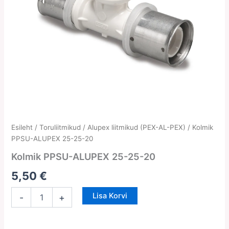
Kolmik
Esileht
/
Toruliitmikud
/
Alupex liitmikud (PEX-AL-PEX)
/ Kolmik
PPSU-
PPSU-ALUPEX 25-25-20
ALUPEX
Kolmik PPSU-ALUPEX 25-25-20
25-
25-
5,50
€
20
kogus
Lisa Korvi
-
+