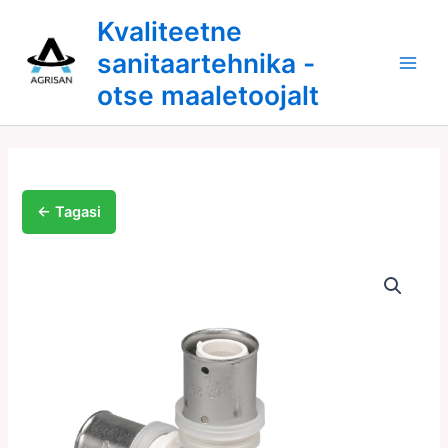
25-
Skip
Kvaliteetne
25-
to
20
sanitaartehnika -
content
kogus
otse maaletoojalt
← Tagasi